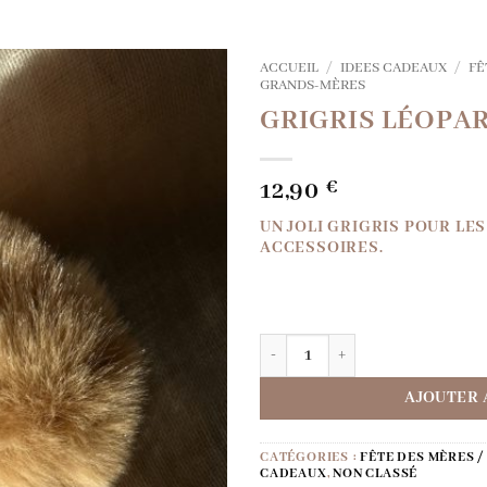
ACCUEIL
/
IDEES CADEAUX
/
FÊ
GRANDS-MÈRES
GRIGRIS LÉOPA
12,90
€
UN JOLI GRIGRIS POUR L
ACCESSOIRES.
QUANTITÉ DE GRIGRIS LÉOPA
AJOUTER 
CATÉGORIES :
FÊTE DES MÈRES 
CADEAUX
,
NON CLASSÉ