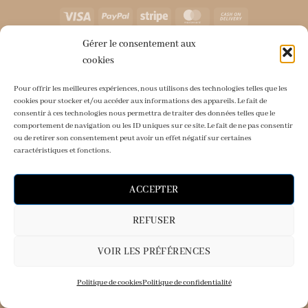
VISA
PAYPAL
STRIPE
MASTERCARD
CASH
ON
DELIVERY
CONDITIONS GÉNÉRALES DE VENTE
POLITIQUE DE CONFIDENTIALITÉ
Gérer le consentement aux
ZE PARTY BOX
CONTACT
À PROPOS
BOUTIQUE
POLITIQUE DE COOKIES (UE)
MENTIONS LÉGALES
cookies
COPYRIGHT 2026 ©
@OUMIGRAPHISTE
Pour offrir les meilleures expériences, nous utilisons des technologies telles que les
cookies pour stocker et/ou accéder aux informations des appareils. Le fait de
consentir à ces technologies nous permettra de traiter des données telles que le
comportement de navigation ou les ID uniques sur ce site. Le fait de ne pas consentir
ou de retirer son consentement peut avoir un effet négatif sur certaines
caractéristiques et fonctions.
ACCEPTER
REFUSER
VOIR LES PRÉFÉRENCES
Politique de cookies
Politique de confidentialité